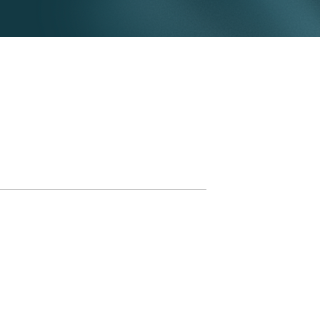
tieux
garantie