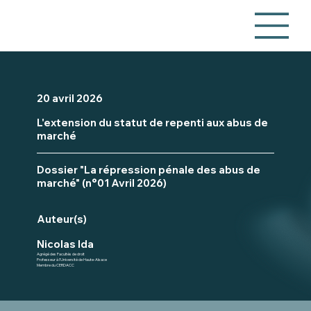
20 avril 2026
L'extension du statut de repenti aux abus de
marché
Dossier "La répression pénale des abus de
marché" (n°01 Avril 2026)
Auteur(s)
Nicolas Ida
Agrégé des Facultés de droit
Professeur à l’Université de Haute-Alsace
Membre du CERDACC